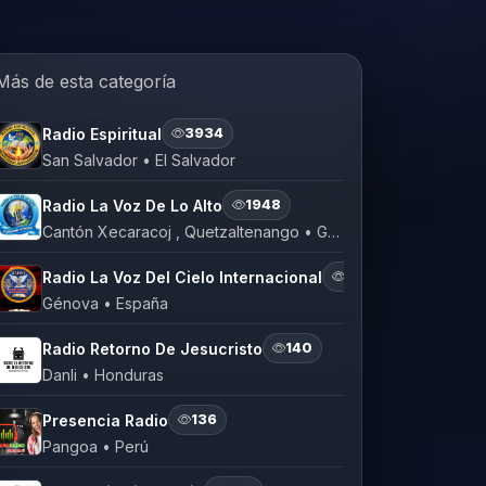
Más de esta categoría
Radio Espiritual
3934
San Salvador • El Salvador
Radio La Voz De Lo Alto
1948
Cantón Xecaracoj , Quetzaltenango • Guatemala
Radio La Voz Del Cielo Internacional
1921
Génova • España
Radio Retorno De Jesucristo
140
Danli • Honduras
Presencia Radio
136
Pangoa • Perú