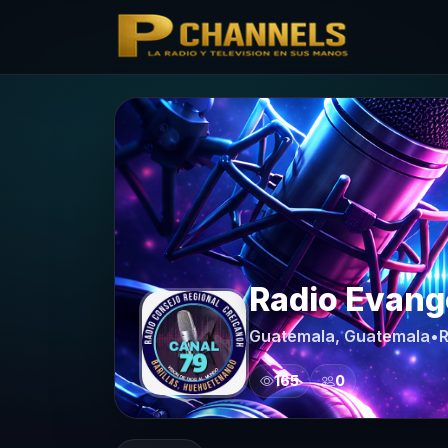
PCHANNELS
Radio Evan
Guatemala, Guatemala
•
R
165
0