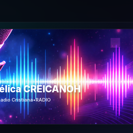
gélica CREICANOH
adio Cristiana
•
RADIO