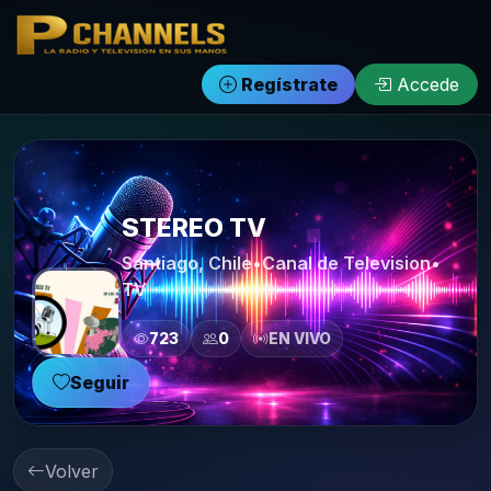
PCHANNELS
Regístrate
Accede
STEREO TV
Santiago, Chile
•
Canal de Television
•
TV
723
0
EN VIVO
Seguir
Volver