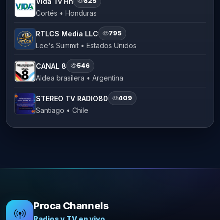
Vida Tv Hn
825
Cortés • Honduras
RTLCS Media LLC
795
Lee's Summit • Estados Unidos
CANAL 8
546
Aldea brasilera • Argentina
STEREO TV RADIO80
409
Santiago • Chile
Proca Channels
Radios y TV en vivo