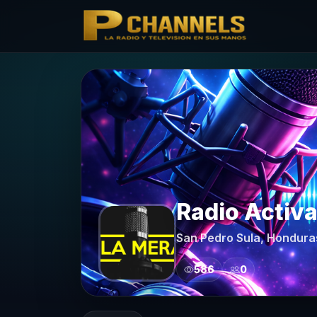
PCHANNELS
Radio Activ
San Pedro Sula, Hondura
586
0