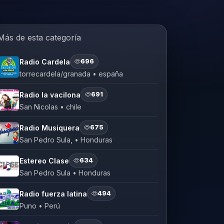
Más de esta categoría
Radio Cardela
696
torrecardela/granada • españa
Radio la vacilona
691
San Nicolas • chile
Radio Musiquera
675
San Pedro Sula, • Honduras
Estereo Clase
634
San Pedro Sula • Honduras
Radio fuerza latina
494
Puno • Perú