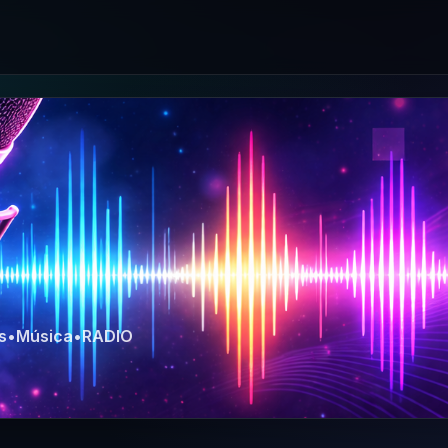
a
s
•
Música
•
RADIO