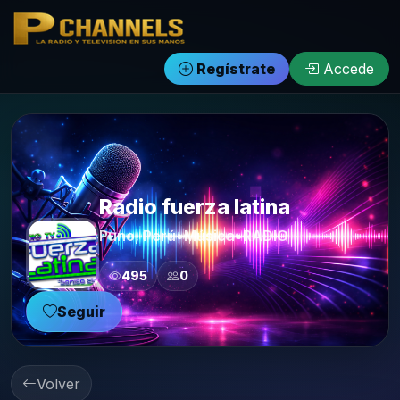
PCHANNELS
Regístrate
Accede
Radio fuerza latina
Puno, Perú
•
Música
•
RADIO
495
0
Seguir
Volver