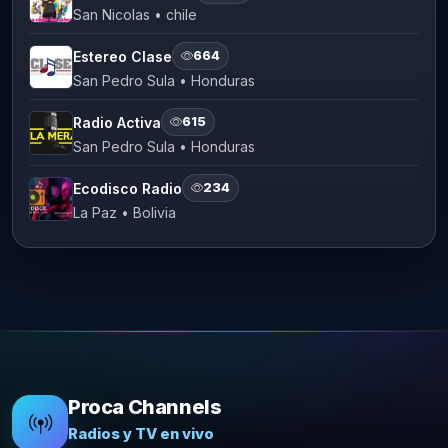
San Nicolas • chile
Estereo Clase
664
San Pedro Sula • Honduras
Radio Activa
615
San Pedro Sula • Honduras
Ecodisco Radio
234
La Paz • Bolivia
Proca Channels
Radios y TV en vivo