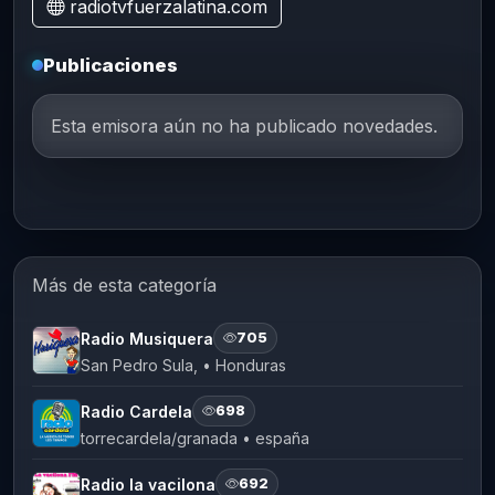
radiotvfuerzalatina.com
Publicaciones
Esta emisora aún no ha publicado novedades.
Más de esta categoría
Radio Musiquera
705
San Pedro Sula, • Honduras
Radio Cardela
698
torrecardela/granada • españa
Radio la vacilona
692